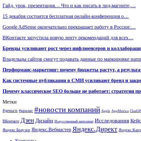
Гайд, урок, презентация… Что и как писать в лид-магните,…
15 декабря состоится бесплатная онлайн-конференция о…
Google AdSense окончательно прекращает работу в России:…
ВКонтакте запустила новую ленту рекомендаций для всех…
Бренды усиливают рост через инфлюенсеров и коллаборации
Владельцы сайтов смогут подавать данные по маркировке нап
Перформанс-маркетинг: почему бюджеты растут, а результа
Как системные публикации в СМИ усиливают бренд и закре
Почему классическое SEO больше не работает: стратегии п
Метки
#новости компаний
#деньги
#кризис
Apple
AppMetrica
ChatG
Дзен
Дизайн
Исследования
Кей
ВКонтакте
Искусственный интеллект
Яндекс.Директ
Яндекс.Вебмастер
Яндекс.Браузер
Яндекс.Кар
Контакты