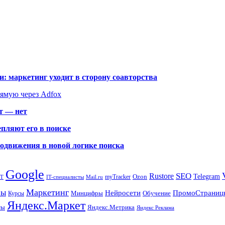
: маркетинг уходит в сторону соавторства
рямую через Adfox
т — нет
пляют его в поиске
родвижения в новой логике поиска
Google
SEO
Rustore
Ozon
Telegram
myTracker
PT
IT-специалисты
Mail.ru
Маркетинг
сы
ПромоСтраниц
Нейросети
Минцифры
Обучение
Курсы
Яндекс.Маркет
Яндекс.Метрика
ты
Яндекс Реклама