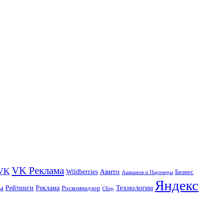
VK Реклама
VK
Wildberries
Авито
Бизнес
Ашманов и Партнеры
Яндекс
ы
Технологии
Рейтинги
Реклама
Роскомнадзор
Сбер