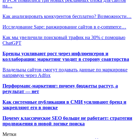
В РСЯ появились три новых рекламных блока для сайтов
на…
Как анализировать конкурентов бесплатно? Возможности…
Исследование Sape: ранжирование сайтов в e-commerce…
Как мы увеличили поисковый трафик на 30% с помощью
ChatGPT
Бренды усиливают рост через инфлюенсеров и
коллаборации: маркетинг уходит в сторону соавторства
Владельцы сайтов смогут подавать данные по маркировке
напрямую через Adfox
Перформанс-маркетинг: почему бюджеты растут, а
результат — нет
Как системные публикации в СМИ усиливают бренд и
закрепляют его в поиске
Почему классическое SEO больше не работает: стратегии
продвижения в новой логике поиска
Метки