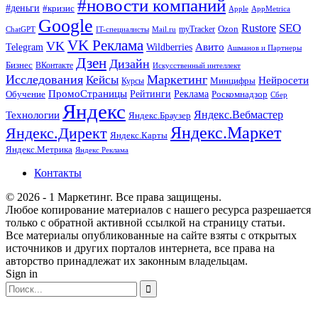
#новости компаний
#деньги
#кризис
Apple
AppMetrica
Google
SEO
Rustore
Ozon
myTracker
ChatGPT
IT-специалисты
Mail.ru
VK Реклама
VK
Wildberries
Авито
Telegram
Ашманов и Партнеры
Дзен
Дизайн
Бизнес
ВКонтакте
Искусственный интеллект
Исследования
Маркетинг
Кейсы
Нейросети
Минцифры
Курсы
ПромоСтраницы
Рейтинги
Реклама
Роскомнадзор
Обучение
Сбер
Яндекс
Технологии
Яндекс.Вебмастер
Яндекс.Браузер
Яндекс.Маркет
Яндекс.Директ
Яндекс.Карты
Яндекс.Метрика
Яндекс Реклама
Контакты
© 2026 - 1 Маркетинг. Все права защищены.
Любое копирование материалов с нашего ресурса разрешается
только с обратной активной ссылкой на страницу статьи.
Все материалы опубликованные на сайте взяты с открытых
источников и других порталов интернета, все права на
авторство принадлежат их законным владельцам.
Sign in