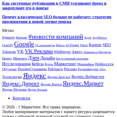
Как системные публикации в СМИ усиливают бренд и
закрепляют его в поиске
Почему классическое SEO больше не работает: стратегии
продвижения в новой логике поиска
Метки
#новости компаний
#деньги
#кризис
Apple
AppMetrica
Google
SEO
Rustore
Ozon
myTracker
ChatGPT
IT-специалисты
Mail.ru
VK Реклама
VK
Wildberries
Авито
Telegram
Ашманов и Партнеры
Дзен
Дизайн
Бизнес
ВКонтакте
Искусственный интеллект
Исследования
Маркетинг
Кейсы
Нейросети
Минцифры
Курсы
ПромоСтраницы
Рейтинги
Реклама
Роскомнадзор
Обучение
Сбер
Яндекс
Технологии
Яндекс.Вебмастер
Яндекс.Браузер
Яндекс.Маркет
Яндекс.Директ
Яндекс.Карты
Яндекс.Метрика
Яндекс Реклама
Контакты
© 2026 - 1 Маркетинг. Все права защищены.
Любое копирование материалов с нашего ресурса разрешается
только с обратной активной ссылкой на страницу статьи.