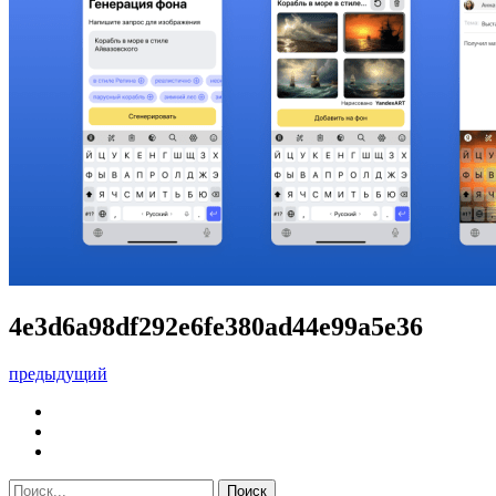
4e3d6a98df292e6fe380ad44e99a5e36
предыдущий