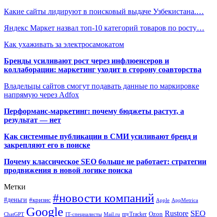
Какие сайты лидируют в поисковый выдаче Узбекистана.…
Яндекс Маркет назвал топ-10 категорий товаров по росту…
Как ухаживать за электросамокатом
Бренды усиливают рост через инфлюенсеров и
коллаборации: маркетинг уходит в сторону соавторства
Владельцы сайтов смогут подавать данные по маркировке
напрямую через Adfox
Перформанс-маркетинг: почему бюджеты растут, а
результат — нет
Как системные публикации в СМИ усиливают бренд и
закрепляют его в поиске
Почему классическое SEO больше не работает: стратегии
продвижения в новой логике поиска
Метки
#новости компаний
#деньги
#кризис
Apple
AppMetrica
Google
SEO
Rustore
Ozon
myTracker
ChatGPT
IT-специалисты
Mail.ru