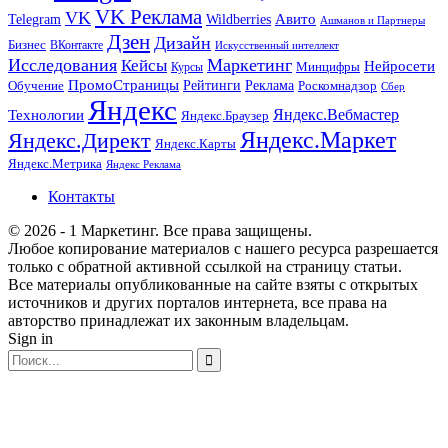
VK Реклама
VK
Wildberries
Авито
Telegram
Ашманов и Партнеры
Дзен
Дизайн
Бизнес
ВКонтакте
Искусственный интеллект
Исследования
Маркетинг
Кейсы
Нейросети
Минцифры
Курсы
ПромоСтраницы
Рейтинги
Реклама
Роскомнадзор
Обучение
Сбер
Яндекс
Технологии
Яндекс.Вебмастер
Яндекс.Браузер
Яндекс.Маркет
Яндекс.Директ
Яндекс.Карты
Яндекс.Метрика
Яндекс Реклама
Контакты
© 2026 - 1 Маркетинг. Все права защищены.
Любое копирование материалов с нашего ресурса разрешается
только с обратной активной ссылкой на страницу статьи.
Все материалы опубликованные на сайте взяты с открытых
источников и других порталов интернета, все права на
авторство принадлежат их законным владельцам.
Sign in