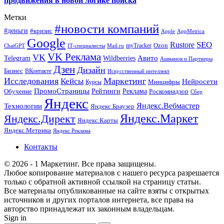
продвижения в новой логике поиска
Метки
#новости компаний
#деньги
#кризис
Apple
AppMetrica
Google
SEO
Rustore
Ozon
myTracker
ChatGPT
IT-специалисты
Mail.ru
VK Реклама
VK
Wildberries
Авито
Telegram
Ашманов и Партнеры
Дзен
Дизайн
Бизнес
ВКонтакте
Искусственный интеллект
Исследования
Маркетинг
Кейсы
Нейросети
Минцифры
Курсы
ПромоСтраницы
Рейтинги
Реклама
Роскомнадзор
Обучение
Сбер
Яндекс
Технологии
Яндекс.Вебмастер
Яндекс.Браузер
Яндекс.Маркет
Яндекс.Директ
Яндекс.Карты
Яндекс.Метрика
Яндекс Реклама
Контакты
© 2026 - 1 Маркетинг. Все права защищены.
Любое копирование материалов с нашего ресурса разрешается
только с обратной активной ссылкой на страницу статьи.
Все материалы опубликованные на сайте взяты с открытых
источников и других порталов интернета, все права на
авторство принадлежат их законным владельцам.
Sign in