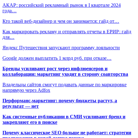
АКАР: российский рекламный рынок в I квартале 2024
года…
Кто такой веб-дизайнер и чем он занимается: гайд от…
Как маркировать рекламу и отправлять отчеты в ЕРИР: гайд
для…
Яндекс Путешествия запускают программу лояльности
Google должен выплатить 1 млрд руб. при отказе…
Бренды усиливают рост через инфлюенсеров и
коллаборации: маркетинг уходит в сторону соавторства
Владельцы сайтов смогут подавать данные по маркировке
напрямую через Adfox
Перформанс-маркетинг: почему бюджеты растут, а
результат — нет
Как системные публикации в СМИ усиливают бренд и
закрепляют его в поиске
Почему классическое SEO больше не работает: стратегии