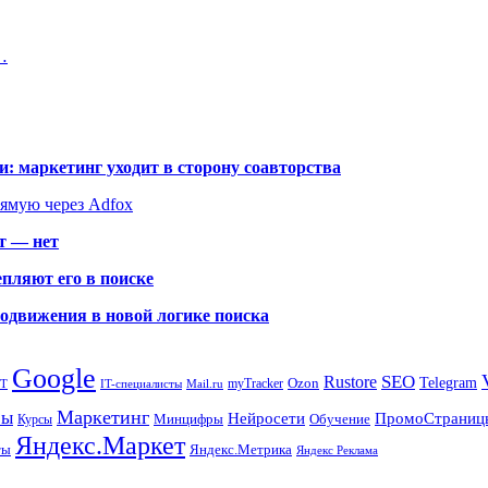
…
: маркетинг уходит в сторону соавторства
рямую через Adfox
т — нет
пляют его в поиске
родвижения в новой логике поиска
Google
SEO
Rustore
Ozon
Telegram
myTracker
PT
IT-специалисты
Mail.ru
Маркетинг
сы
ПромоСтраниц
Нейросети
Минцифры
Обучение
Курсы
Яндекс.Маркет
Яндекс.Метрика
ты
Яндекс Реклама