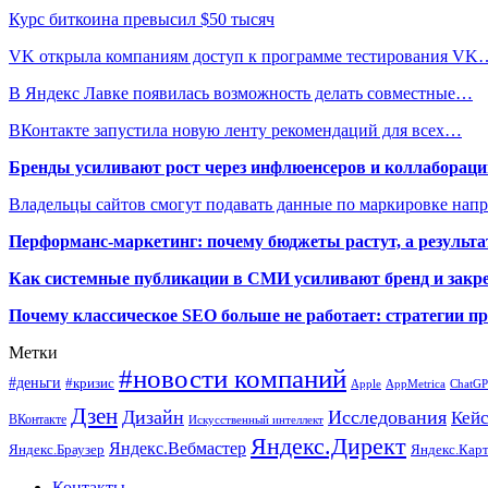
Курс биткоина превысил $50 тысяч
VK открыла компаниям доступ к программе тестирования VK
В Яндекс Лавке появилась возможность делать совместные…
ВКонтакте запустила новую ленту рекомендаций для всех…
Бренды усиливают рост через инфлюенсеров и коллаборации
Владельцы сайтов смогут подавать данные по маркировке нап
Перформанс-маркетинг: почему бюджеты растут, а результа
Как системные публикации в СМИ усиливают бренд и закре
Почему классическое SEO больше не работает: стратегии п
Метки
#новости компаний
#деньги
#кризис
Apple
AppMetrica
ChatG
Дзен
Дизайн
Исследования
Кей
ВКонтакте
Искусственный интеллект
Яндекс.Директ
Яндекс.Вебмастер
Яндекс.Браузер
Яндекс.Кар
Контакты