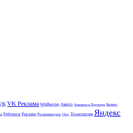
VK Реклама
VK
Wildberries
Авито
Бизнес
Ашманов и Партнеры
Яндекс
ы
Технологии
Рейтинги
Реклама
Роскомнадзор
Сбер