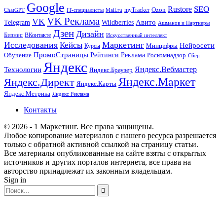
Google
SEO
Rustore
Ozon
myTracker
ChatGPT
IT-специалисты
Mail.ru
VK Реклама
VK
Wildberries
Авито
Telegram
Ашманов и Партнеры
Дзен
Дизайн
Бизнес
ВКонтакте
Искусственный интеллект
Исследования
Маркетинг
Кейсы
Нейросети
Минцифры
Курсы
ПромоСтраницы
Рейтинги
Реклама
Роскомнадзор
Обучение
Сбер
Яндекс
Технологии
Яндекс.Вебмастер
Яндекс.Браузер
Яндекс.Маркет
Яндекс.Директ
Яндекс.Карты
Яндекс.Метрика
Яндекс Реклама
Контакты
© 2026 - 1 Маркетинг. Все права защищены.
Любое копирование материалов с нашего ресурса разрешается
только с обратной активной ссылкой на страницу статьи.
Все материалы опубликованные на сайте взяты с открытых
источников и других порталов интернета, все права на
авторство принадлежат их законным владельцам.
Sign in