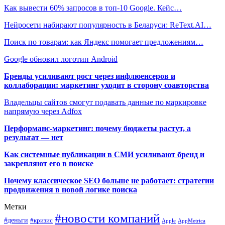
Как вывести 60% запросов в топ-10 Google. Кейс…
Нейросети набирают популярность в Беларуси: ReText.AI…
Поиск по товарам: как Яндекс помогает предложениям…
Google обновил логотип Android
Бренды усиливают рост через инфлюенсеров и
коллаборации: маркетинг уходит в сторону соавторства
Владельцы сайтов смогут подавать данные по маркировке
напрямую через Adfox
Перформанс-маркетинг: почему бюджеты растут, а
результат — нет
Как системные публикации в СМИ усиливают бренд и
закрепляют его в поиске
Почему классическое SEO больше не работает: стратегии
продвижения в новой логике поиска
Метки
#новости компаний
#деньги
#кризис
Apple
AppMetrica