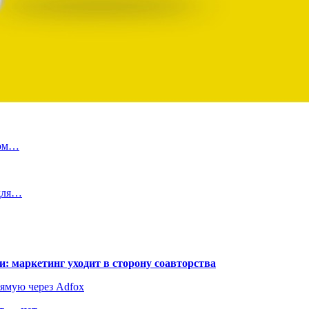
ном…
 для…
: маркетинг уходит в сторону соавторства
рямую через Adfox