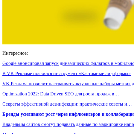
Интересное:
Google анонсировал запуск динамических фильтров в мобиль
В VK Рекламе появился инструмент «Кастомные лид-формы»
VK Реклама позволит настраивать актуальные наборы метрик
Optimization 2022: Data Driven SEO для роста продаж в…
Секреты эффективной дезинфекции: практические советы и…
Бренды усиливают рост через инфлюенсеров и коллаборации
Владельцы сайтов смогут подавать данные по маркировке нап