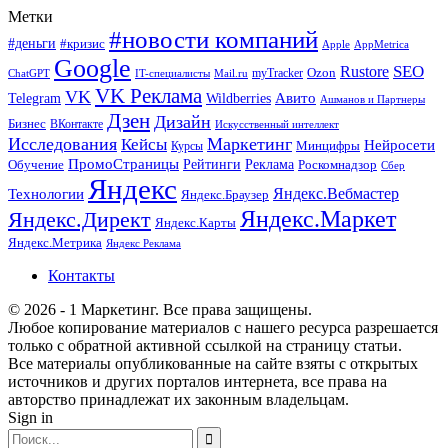
Метки
#новости компаний
#деньги
#кризис
Apple
AppMetrica
Google
SEO
Rustore
Ozon
myTracker
ChatGPT
IT-специалисты
Mail.ru
VK Реклама
VK
Wildberries
Авито
Telegram
Ашманов и Партнеры
Дзен
Дизайн
Бизнес
ВКонтакте
Искусственный интеллект
Исследования
Маркетинг
Кейсы
Нейросети
Минцифры
Курсы
ПромоСтраницы
Рейтинги
Реклама
Роскомнадзор
Обучение
Сбер
Яндекс
Технологии
Яндекс.Вебмастер
Яндекс.Браузер
Яндекс.Маркет
Яндекс.Директ
Яндекс.Карты
Яндекс.Метрика
Яндекс Реклама
Контакты
© 2026 - 1 Маркетинг. Все права защищены.
Любое копирование материалов с нашего ресурса разрешается
только с обратной активной ссылкой на страницу статьи.
Все материалы опубликованные на сайте взяты с открытых
источников и других порталов интернета, все права на
авторство принадлежат их законным владельцам.
Sign in