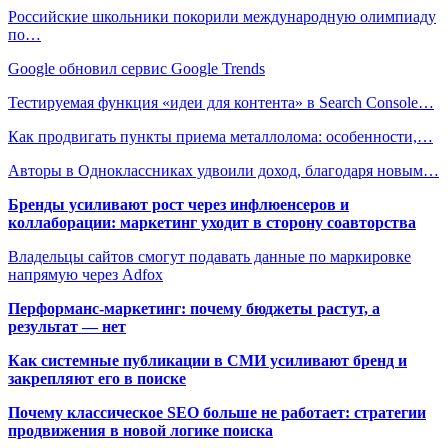
Российские школьники покорили международную олимпиаду
по…
Google обновил сервис Google Trends
Тестируемая функция «идеи для контента» в Search Console…
Как продвигать пункты приема металлолома: особенности,…
Авторы в Одноклассниках удвоили доход, благодаря новым…
Бренды усиливают рост через инфлюенсеров и
коллаборации: маркетинг уходит в сторону соавторства
Владельцы сайтов смогут подавать данные по маркировке
напрямую через Adfox
Перформанс-маркетинг: почему бюджеты растут, а
результат — нет
Как системные публикации в СМИ усиливают бренд и
закрепляют его в поиске
Почему классическое SEO больше не работает: стратегии
продвижения в новой логике поиска