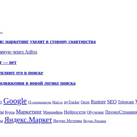
я…
: маркетинг уходит в сторону соавторства
рямую через Adfox
т — нет
пляют его в поиске
родвижения в новой логике поиска
Google
SEO
Rustore
Ozon
Telegram
myTracker
PT
IT-специалисты
Mail.ru
Маркетинг
сы
ПромоСтраниц
Нейросети
Минцифры
Обучение
Курсы
Яндекс.Маркет
Яндекс.Метрика
ты
Яндекс Реклама