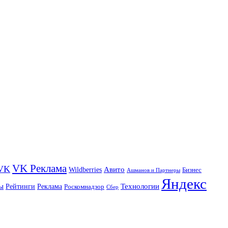
VK Реклама
VK
Wildberries
Авито
Бизнес
Ашманов и Партнеры
Яндекс
ы
Технологии
Рейтинги
Реклама
Роскомнадзор
Сбер