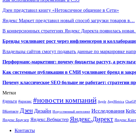
Дзен представил книгу «Нетоксичное общение в Сети»
Яндекс Маркет представил новый способ загрузки товаров в…
В конверсионных стратегиях Яндекс Директа появилась нова
Бренды усиливают рост через инфлюенсеров и коллаборации
Владельцы сайтов смогут подавать данные по маркировке нап
Перформанс-маркетинг: почему бюджеты растут, а результа
Как системные публикации в СМИ усиливают бренд и закре
Почему классическое SEO больше не работает: стратегии п
Метки
#новости компаний
#деньги
#кризис
Apple
AppMetrica
ChatG
Дзен
Дизайн
Исследования
Кей
ВКонтакте
Искусственный интеллект
Яндекс.Директ
Яндекс.Вебмастер
Яндекс.Браузер
Яндекс.Кар
Контакты