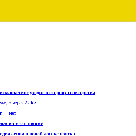
: маркетинг уходит в сторону соавторства
рямую через Adfox
т — нет
пляют его в поиске
родвижения в новой логике поиска