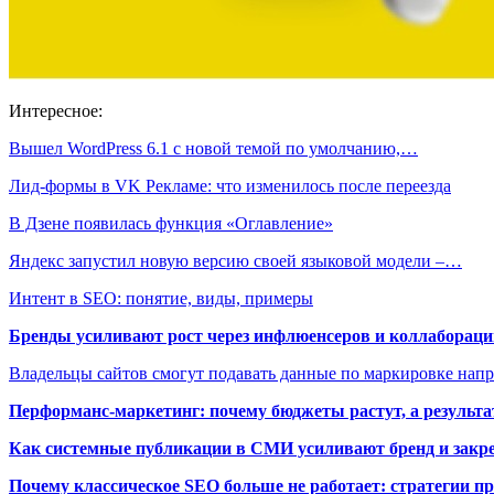
Интересное:
Вышел WordPress 6.1 с новой темой по умолчанию,…
Лид-формы в VK Рекламе: что изменилось после переезда
В Дзене появилась функция «Оглавление»
Яндекс запустил новую версию своей языковой модели –…
Интент в SEO: понятие, виды, примеры
Бренды усиливают рост через инфлюенсеров и коллаборации
Владельцы сайтов смогут подавать данные по маркировке нап
Перформанс-маркетинг: почему бюджеты растут, а результа
Как системные публикации в СМИ усиливают бренд и закре
Почему классическое SEO больше не работает: стратегии п