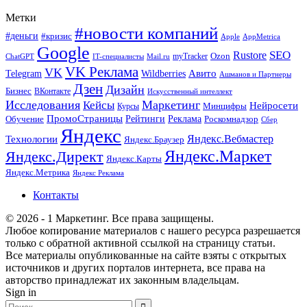
Метки
#новости компаний
#деньги
#кризис
Apple
AppMetrica
Google
SEO
Rustore
Ozon
myTracker
ChatGPT
IT-специалисты
Mail.ru
VK Реклама
VK
Wildberries
Авито
Telegram
Ашманов и Партнеры
Дзен
Дизайн
Бизнес
ВКонтакте
Искусственный интеллект
Исследования
Маркетинг
Кейсы
Нейросети
Минцифры
Курсы
ПромоСтраницы
Рейтинги
Реклама
Роскомнадзор
Обучение
Сбер
Яндекс
Технологии
Яндекс.Вебмастер
Яндекс.Браузер
Яндекс.Маркет
Яндекс.Директ
Яндекс.Карты
Яндекс.Метрика
Яндекс Реклама
Контакты
© 2026 - 1 Маркетинг. Все права защищены.
Любое копирование материалов с нашего ресурса разрешается
только с обратной активной ссылкой на страницу статьи.
Все материалы опубликованные на сайте взяты с открытых
источников и других порталов интернета, все права на
авторство принадлежат их законным владельцам.
Sign in