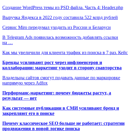
Создание WordPress темы из PSD файла. Часть 4: Header.php
Выручка Яндекса в 2022 году составила 522 млрд рублей
Сервис Miro передумал уходить из России и Беларуси
В Telegram Ads появилась возможность добавлять ссылки
на …
Как мы увеличили для клиента трафик из поиска в 7 раз. Кейс
Бренды усиливают рост через инфлюенсеров и
коллаборации: маркетинг уходит в сторону соавторства
Владельцы сайтов смогут подавать данные по маркировке
напрямую через Adfox
Перформанс-маркетинг: почему бюджеты растут, а
результат — нет
Как системные публикации в СМИ усиливают бренд и
закрепляют его в поиске
Почему классическое SEO больше не работает: стратегии
продвижения в новой логике поиска