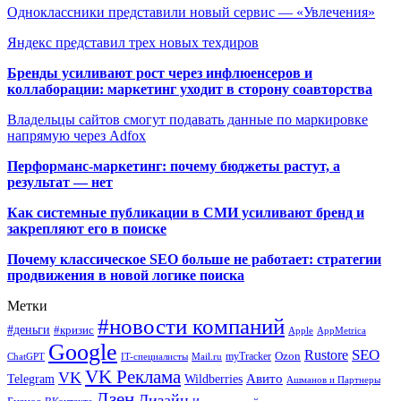
Одноклассники представили новый сервис — «Увлечения»
Яндекс представил трех новых техдиров
Бренды усиливают рост через инфлюенсеров и
коллаборации: маркетинг уходит в сторону соавторства
Владельцы сайтов смогут подавать данные по маркировке
напрямую через Adfox
Перформанс-маркетинг: почему бюджеты растут, а
результат — нет
Как системные публикации в СМИ усиливают бренд и
закрепляют его в поиске
Почему классическое SEO больше не работает: стратегии
продвижения в новой логике поиска
Метки
#новости компаний
#деньги
#кризис
Apple
AppMetrica
Google
SEO
Rustore
Ozon
myTracker
ChatGPT
IT-специалисты
Mail.ru
VK Реклама
VK
Wildberries
Авито
Telegram
Ашманов и Партнеры
Дзен
Дизайн