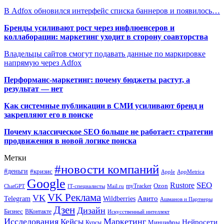
В Adfox обновился интерфейс списка баннеров и появилось…
Бренды усиливают рост через инфлюенсеров и
коллаборации: маркетинг уходит в сторону соавторства
Владельцы сайтов смогут подавать данные по маркировке
напрямую через Adfox
Перформанс-маркетинг: почему бюджеты растут, а
результат — нет
Как системные публикации в СМИ усиливают бренд и
закрепляют его в поиске
Почему классическое SEO больше не работает: стратегии
продвижения в новой логике поиска
Метки
#новости компаний
#деньги
#кризис
Apple
AppMetrica
Google
SEO
Rustore
Ozon
myTracker
ChatGPT
IT-специалисты
Mail.ru
VK Реклама
VK
Wildberries
Авито
Telegram
Ашманов и Партнеры
Дзен
Дизайн
Бизнес
ВКонтакте
Искусственный интеллект
Исследования
Маркетинг
Кейсы
Нейросети
Минцифры
Курсы