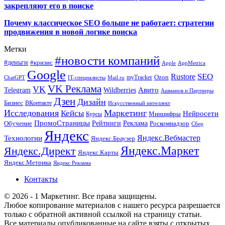
закрепляют его в поиске
Почему классическое SEO больше не работает: стратегии
продвижения в новой логике поиска
Метки
#новости компаний
#деньги
#кризис
Apple
AppMetrica
Google
SEO
Rustore
Ozon
myTracker
ChatGPT
IT-специалисты
Mail.ru
VK Реклама
VK
Wildberries
Авито
Telegram
Ашманов и Партнеры
Дзен
Дизайн
Бизнес
ВКонтакте
Искусственный интеллект
Исследования
Маркетинг
Кейсы
Нейросети
Минцифры
Курсы
ПромоСтраницы
Рейтинги
Реклама
Роскомнадзор
Обучение
Сбер
Яндекс
Технологии
Яндекс.Вебмастер
Яндекс.Браузер
Яндекс.Маркет
Яндекс.Директ
Яндекс.Карты
Яндекс.Метрика
Яндекс Реклама
Контакты
© 2026 - 1 Маркетинг. Все права защищены.
Любое копирование материалов с нашего ресурса разрешается
только с обратной активной ссылкой на страницу статьи.
Все материалы опубликованные на сайте взяты с открытых