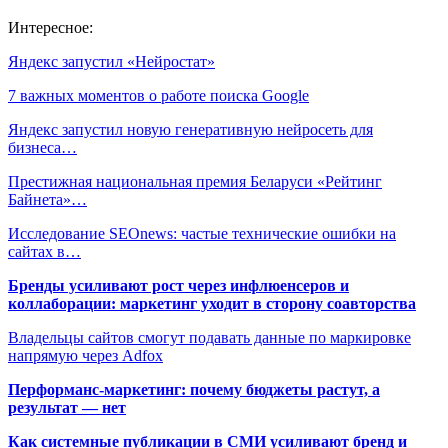
Интересное:
Яндекс запустил «Нейростат»
7 важных моментов о работе поиска Google
Яндекс запустил новую генеративную нейросеть для
бизнеса…
Престижная национальная премия Беларуси «Рейтинг
Байнета»…
Исследование SEOnews: частые технические ошибки на
сайтах в…
Бренды усиливают рост через инфлюенсеров и
коллаборации: маркетинг уходит в сторону соавторства
Владельцы сайтов смогут подавать данные по маркировке
напрямую через Adfox
Перформанс-маркетинг: почему бюджеты растут, а
результат — нет
Как системные публикации в СМИ усиливают бренд и