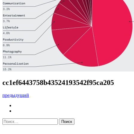
cc1ef6443758b43524193542f95ca205
предыдущий