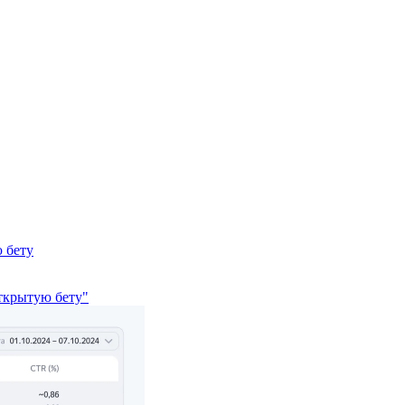
 бету
ткрытую бету"