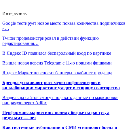
Интересное:
Google тестирует новое место показа количества подписчиков
в…
Twitter продемонстрировал в действии функцию
редактирования…
В Яндекс ID появился беспарольный вход по картинке
Вышла новая версия Telegram c 11-ю новыми фишками
Яндекс Маркет переносит баннеры в кабинет продавца
Бренды усиливают рост через инфлюенсеров и
коллаборации: маркетинг уходит в сторону соавторства
Владельцы сайтов смогут подавать данные по маркировке
напрямую через Adfox
Перформанс-маркетинг: почему бюджеты растут, а
результат — нет
Как системные публикации в СМИ усиливают бренд и