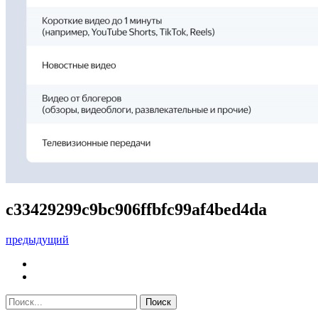
c33429299c9bc906ffbfc99af4bed4da
предыдущий