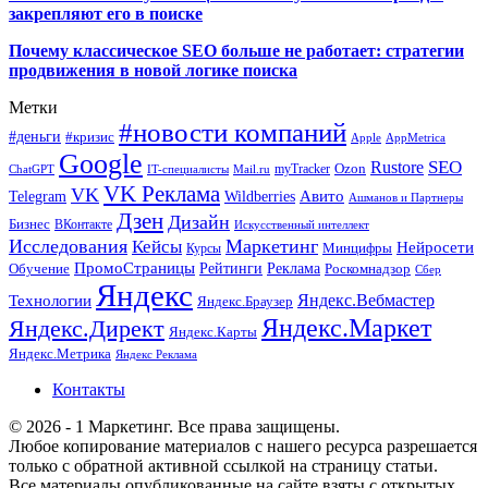
закрепляют его в поиске
Почему классическое SEO больше не работает: стратегии
продвижения в новой логике поиска
Метки
#новости компаний
#деньги
#кризис
Apple
AppMetrica
Google
SEO
Rustore
Ozon
myTracker
ChatGPT
IT-специалисты
Mail.ru
VK Реклама
VK
Wildberries
Авито
Telegram
Ашманов и Партнеры
Дзен
Дизайн
Бизнес
ВКонтакте
Искусственный интеллект
Исследования
Маркетинг
Кейсы
Нейросети
Минцифры
Курсы
ПромоСтраницы
Рейтинги
Реклама
Роскомнадзор
Обучение
Сбер
Яндекс
Технологии
Яндекс.Вебмастер
Яндекс.Браузер
Яндекс.Маркет
Яндекс.Директ
Яндекс.Карты
Яндекс.Метрика
Яндекс Реклама
Контакты
© 2026 - 1 Маркетинг. Все права защищены.
Любое копирование материалов с нашего ресурса разрешается
только с обратной активной ссылкой на страницу статьи.
Все материалы опубликованные на сайте взяты с открытых