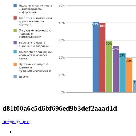
d81f00a6c5d6bf696ed9b3def2aaad1d
предыдущий