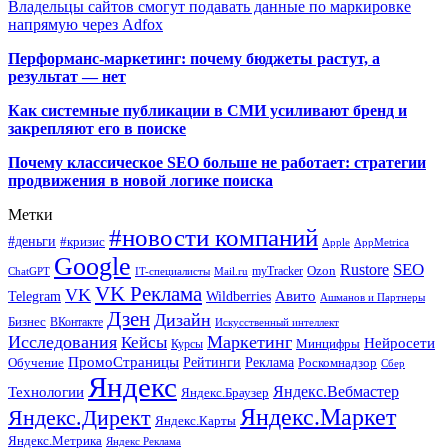
Владельцы сайтов смогут подавать данные по маркировке
напрямую через Adfox
Перформанс-маркетинг: почему бюджеты растут, а
результат — нет
Как системные публикации в СМИ усиливают бренд и
закрепляют его в поиске
Почему классическое SEO больше не работает: стратегии
продвижения в новой логике поиска
Метки
#новости компаний
#деньги
#кризис
Apple
AppMetrica
Google
SEO
Rustore
Ozon
myTracker
ChatGPT
IT-специалисты
Mail.ru
VK Реклама
VK
Wildberries
Авито
Telegram
Ашманов и Партнеры
Дзен
Дизайн
Бизнес
ВКонтакте
Искусственный интеллект
Исследования
Маркетинг
Кейсы
Нейросети
Минцифры
Курсы
ПромоСтраницы
Рейтинги
Реклама
Роскомнадзор
Обучение
Сбер
Яндекс
Технологии
Яндекс.Вебмастер
Яндекс.Браузер
Яндекс.Маркет
Яндекс.Директ
Яндекс.Карты
Яндекс.Метрика
Яндекс Реклама