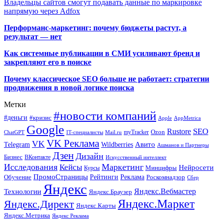
Владельцы сайтов смогут подавать данные по маркировке
напрямую через Adfox
Перформанс-маркетинг: почему бюджеты растут, а
результат — нет
Как системные публикации в СМИ усиливают бренд и
закрепляют его в поиске
Почему классическое SEO больше не работает: стратегии
продвижения в новой логике поиска
Метки
#новости компаний
#деньги
#кризис
Apple
AppMetrica
Google
SEO
Rustore
Ozon
myTracker
ChatGPT
IT-специалисты
Mail.ru
VK Реклама
VK
Wildberries
Авито
Telegram
Ашманов и Партнеры
Дзен
Дизайн
Бизнес
ВКонтакте
Искусственный интеллект
Исследования
Маркетинг
Кейсы
Нейросети
Минцифры
Курсы
ПромоСтраницы
Рейтинги
Реклама
Роскомнадзор
Обучение
Сбер
Яндекс
Технологии
Яндекс.Вебмастер
Яндекс.Браузер
Яндекс.Маркет
Яндекс.Директ
Яндекс.Карты
Яндекс.Метрика
Яндекс Реклама