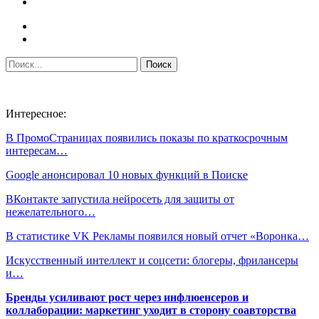
Интересное:
В ПромоСтраницах появились показы по краткосрочным
интересам…
Google анонсировал 10 новых функций в Поиске
ВКонтакте запустила нейросеть для защиты от
нежелательного…
В статистике VK Рекламы появился новый отчет «Воронка…
Искусственный интеллект и соцсети: блогеры, фрилансеры
и…
Бренды усиливают рост через инфлюенсеров и
коллаборации: маркетинг уходит в сторону соавторства