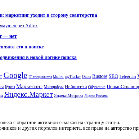
: маркетинг уходит в сторону соавторства
рямую через Adfox
т — нет
пляют его в поиске
родвижения в новой логике поиска
Google
SEO
Rustore
Ozon
Telegram
myTracker
PT
IT-специалисты
Mail.ru
Маркетинг
сы
ПромоСтраниц
Нейросети
Минцифры
Обучение
Курсы
Яндекс.Маркет
Яндекс.Метрика
ты
Яндекс Реклама
олько с обратной активной ссылкой на страницу статьи.
чников и других порталов интернета, все права на авторство п