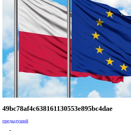
49bc78af4c638161130553e895bc4dae
предыдущий