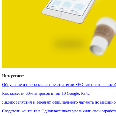
Интересное:
Обнуление и переосмысление стратегии SEO: экспертное посо
Как вывести 60% запросов в топ-10 Google. Кейс
Яндекс запустил в Telegram официального чат-бота по медий
Создатели контента в Одноклассниках увеличили свой зарабо