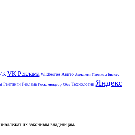
VK Реклама
VK
Wildberries
Авито
Бизнес
Ашманов и Партнеры
Яндекс
ы
Технологии
Рейтинги
Реклама
Роскомнадзор
Сбер
ринадлежат их законным владельцам.