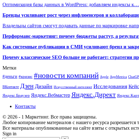
Оптимизация базы данных в WordPress: добавляем индексы к…
Бренды усиливают рост через инфлюенсеров и коллаборации
Владельцы сайтов смогут подавать данные по маркировке нап
Перформанс-маркетинг: почему бюджеты растут, а результа
Как системные публикации в СМИ усиливают бренд и закре
Почему классическое SEO больше не работает: стратегии п
Метки
#новости компаний
#деньги
#кризис
Apple
AppMetrica
ChatG
Дзен
Дизайн
Исследования
Кей
ВКонтакте
Искусственный интеллект
Яндекс.Директ
Яндекс.Вебмастер
Яндекс.Браузер
Яндекс.Кар
Контакты
© 2026 - 1 Маркетинг. Все права защищены.
Любое копирование материалов с нашего ресурса разрешается т
Все материалы опубликованные на сайте взяты с открытых исто
Sign in