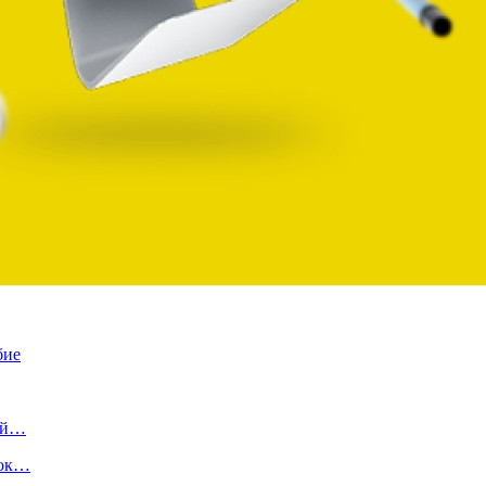
бие
ной…
ток…