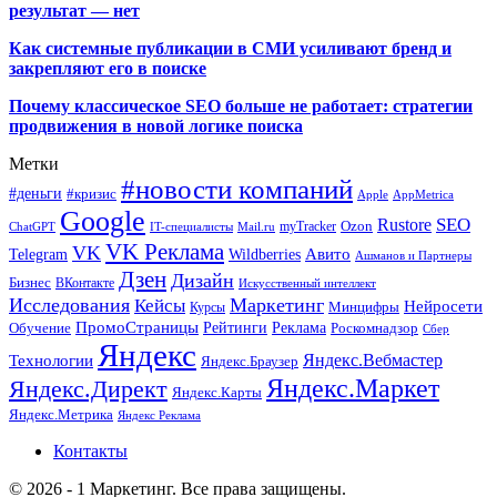
результат — нет
Как системные публикации в СМИ усиливают бренд и
закрепляют его в поиске
Почему классическое SEO больше не работает: стратегии
продвижения в новой логике поиска
Метки
#новости компаний
#деньги
#кризис
Apple
AppMetrica
Google
SEO
Rustore
Ozon
myTracker
ChatGPT
IT-специалисты
Mail.ru
VK Реклама
VK
Wildberries
Авито
Telegram
Ашманов и Партнеры
Дзен
Дизайн
Бизнес
ВКонтакте
Искусственный интеллект
Исследования
Маркетинг
Кейсы
Нейросети
Минцифры
Курсы
ПромоСтраницы
Рейтинги
Реклама
Роскомнадзор
Обучение
Сбер
Яндекс
Технологии
Яндекс.Вебмастер
Яндекс.Браузер
Яндекс.Маркет
Яндекс.Директ
Яндекс.Карты
Яндекс.Метрика
Яндекс Реклама
Контакты
© 2026 - 1 Маркетинг. Все права защищены.