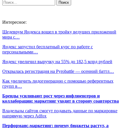
Интересное:
Шедеврум Яндекса вошел в тройку ведущих приложений
мира с…
Яндекс запустил бесплатный курс по работе с
персональными…
Яндекс увеличил выручку на 55% до 182,5 млрд рублей
Открылась регистрация на Pyrobattle — осенний баттл…
Как увеличить лидогенерацию с помощью референтных
групп в…
Бренды усиливают рост через инфлюенсеров и
коллаборации: маркетинг уходит в сторону соавторства
Владельцы сайтов смогут подавать данные по маркировке
напрямую через Adfox
Перформанс-маркетинг: почему бюджеты растут, а