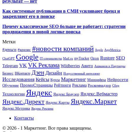
результат — нет
Как системные публикации в СМИ усиливают бренд и
закрепляют его в поиске
Почему классическое SEO больше не работает: стратегии
продвижения в новой логике поиска
Метки
#новости компаний
#деньги
#кризис
Apple
AppMetrica
Google
SEO
Rustore
Ozon
myTracker
ChatGPT
IT-специалисты
Mail.ru
VK Реклама
VK
Wildberries
Авито
Telegram
Ашманов и Партнеры
Дзен
Дизайн
Бизнес
ВКонтакте
Искусственный интеллект
Исследования
Маркетинг
Кейсы
Нейросети
Минцифры
Курсы
ПромоСтраницы
Рейтинги
Реклама
Роскомнадзор
Обучение
Сбер
Яндекс
Технологии
Яндекс.Вебмастер
Яндекс.Браузер
Яндекс.Маркет
Яндекс.Директ
Яндекс.Карты
Яндекс.Метрика
Яндекс Реклама
Контакты
© 2026 - 1 Маркетинг. Все права защищены.