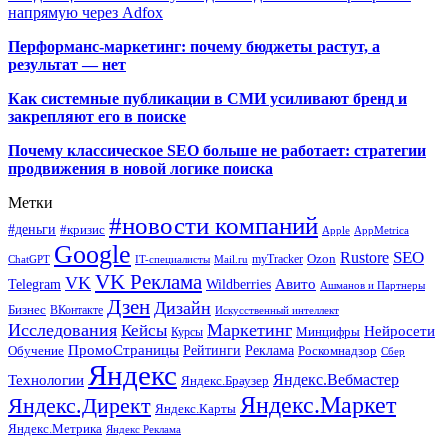
напрямую через Adfox
Перформанс-маркетинг: почему бюджеты растут, а
результат — нет
Как системные публикации в СМИ усиливают бренд и
закрепляют его в поиске
Почему классическое SEO больше не работает: стратегии
продвижения в новой логике поиска
Метки
#новости компаний
#деньги
#кризис
Apple
AppMetrica
Google
SEO
Rustore
Ozon
myTracker
ChatGPT
IT-специалисты
Mail.ru
VK Реклама
VK
Wildberries
Авито
Telegram
Ашманов и Партнеры
Дзен
Дизайн
Бизнес
ВКонтакте
Искусственный интеллект
Исследования
Маркетинг
Кейсы
Нейросети
Минцифры
Курсы
ПромоСтраницы
Рейтинги
Реклама
Роскомнадзор
Обучение
Сбер
Яндекс
Технологии
Яндекс.Вебмастер
Яндекс.Браузер
Яндекс.Маркет
Яндекс.Директ
Яндекс.Карты
Яндекс.Метрика
Яндекс Реклама