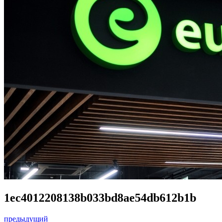
1ec4012208138b033bd8ae54db612b1b
предыдущий