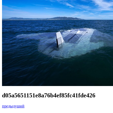
d05a5651151e8a76b4ef85fc41fde426
предыдущий