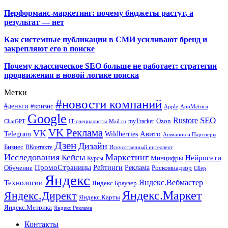
Перформанс-маркетинг: почему бюджеты растут, а
результат — нет
Как системные публикации в СМИ усиливают бренд и
закрепляют его в поиске
Почему классическое SEO больше не работает: стратегии
продвижения в новой логике поиска
Метки
#новости компаний
#деньги
#кризис
Apple
AppMetrica
Google
SEO
Rustore
Ozon
myTracker
ChatGPT
IT-специалисты
Mail.ru
VK Реклама
VK
Wildberries
Авито
Telegram
Ашманов и Партнеры
Дзен
Дизайн
Бизнес
ВКонтакте
Искусственный интеллект
Исследования
Маркетинг
Кейсы
Нейросети
Минцифры
Курсы
ПромоСтраницы
Рейтинги
Реклама
Роскомнадзор
Обучение
Сбер
Яндекс
Технологии
Яндекс.Вебмастер
Яндекс.Браузер
Яндекс.Маркет
Яндекс.Директ
Яндекс.Карты
Яндекс.Метрика
Яндекс Реклама
Контакты