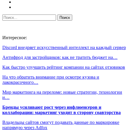
Интересное:
Discord внедряет искусственный интеллект на каждый сервер
Антифрод для застройщиков: как не тратить бюджет на…
Как быстро улучшить рейтинг компании на сайтах отзовиков
На что обратить внимание при осмотре кузова и
лакокрасочного…
Мир маркетинга на переломе: новые стратегии, технологии
и…
Бренды усиливают рост через инфлюенсеров и
коллаборации: маркетинг уходит в сторону соавторства
Владельцы сайтов смогут подавать данные по маркировке
напрямую через Adfox