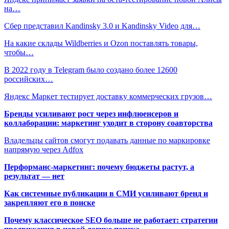
на…
Сбер представил Kandinsky 3.0 и Kandinsky Video для…
На какие склады Wildberries и Ozon поставлять товары,
чтобы…
В 2022 году в Telegram было создано более 12600
российских…
Яндекс Маркет тестирует доставку коммерческих грузов…
Бренды усиливают рост через инфлюенсеров и
коллаборации: маркетинг уходит в сторону соавторства
Владельцы сайтов смогут подавать данные по маркировке
напрямую через Adfox
Перформанс-маркетинг: почему бюджеты растут, а
результат — нет
Как системные публикации в СМИ усиливают бренд и
закрепляют его в поиске
Почему классическое SEO больше не работает: стратегии