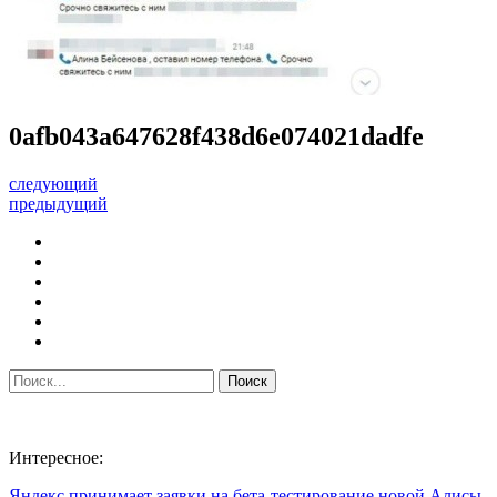
0afb043a647628f438d6e074021dadfe
следующий
предыдущий
Интересное:
Яндекс принимает заявки на бета-тестирование новой Алисы