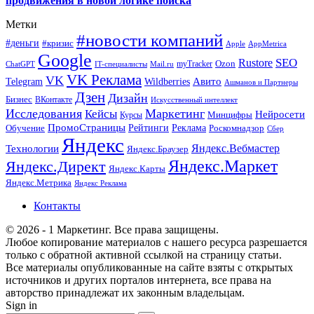
продвижения в новой логике поиска
Метки
#новости компаний
#деньги
#кризис
Apple
AppMetrica
Google
SEO
Rustore
Ozon
myTracker
ChatGPT
IT-специалисты
Mail.ru
VK Реклама
VK
Wildberries
Авито
Telegram
Ашманов и Партнеры
Дзен
Дизайн
Бизнес
ВКонтакте
Искусственный интеллект
Исследования
Маркетинг
Кейсы
Нейросети
Минцифры
Курсы
ПромоСтраницы
Рейтинги
Реклама
Роскомнадзор
Обучение
Сбер
Яндекс
Технологии
Яндекс.Вебмастер
Яндекс.Браузер
Яндекс.Маркет
Яндекс.Директ
Яндекс.Карты
Яндекс.Метрика
Яндекс Реклама
Контакты
© 2026 - 1 Маркетинг. Все права защищены.
Любое копирование материалов с нашего ресурса разрешается
только с обратной активной ссылкой на страницу статьи.
Все материалы опубликованные на сайте взяты с открытых
источников и других порталов интернета, все права на
авторство принадлежат их законным владельцам.
Sign in