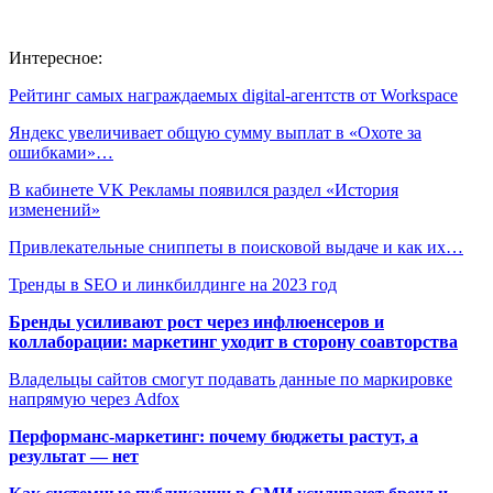
Интересное:
Рейтинг самых награждаемых digital-агентств от Workspace
Яндекс увеличивает общую сумму выплат в «Охоте за
ошибками»…
В кабинете VK Рекламы появился раздел «История
изменений»
Привлекательные сниппеты в поисковой выдаче и как их…
Тренды в SEO и линкбилдинге на 2023 год
Бренды усиливают рост через инфлюенсеров и
коллаборации: маркетинг уходит в сторону соавторства
Владельцы сайтов смогут подавать данные по маркировке
напрямую через Adfox
Перформанс-маркетинг: почему бюджеты растут, а
результат — нет