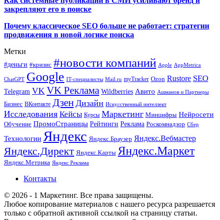
Как системные публикации в СМИ усиливают бренд и
закрепляют его в поиске
Почему классическое SEO больше не работает: стратегии
продвижения в новой логике поиска
Метки
#новости компаний
#деньги
#кризис
Apple
AppMetrica
Google
SEO
Rustore
Ozon
myTracker
ChatGPT
IT-специалисты
Mail.ru
VK Реклама
VK
Wildberries
Авито
Telegram
Ашманов и Партнеры
Дзен
Дизайн
Бизнес
ВКонтакте
Искусственный интеллект
Исследования
Маркетинг
Кейсы
Нейросети
Минцифры
Курсы
ПромоСтраницы
Рейтинги
Реклама
Роскомнадзор
Обучение
Сбер
Яндекс
Технологии
Яндекс.Вебмастер
Яндекс.Браузер
Яндекс.Маркет
Яндекс.Директ
Яндекс.Карты
Яндекс.Метрика
Яндекс Реклама
Контакты
© 2026 - 1 Маркетинг. Все права защищены.
Любое копирование материалов с нашего ресурса разрешается
только с обратной активной ссылкой на страницу статьи.