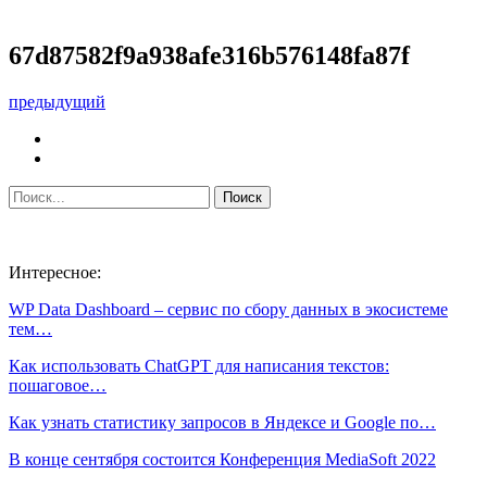
67d87582f9a938afe316b576148fa87f
предыдущий
Интересное:
WP Data Dashboard – сервис по сбору данных в экосистеме
тем…
Как использовать ChatGPT для написания текстов:
пошаговое…
Как узнать статистику запросов в Яндексе и Google по…
В конце сентября состоится Конференция MediaSoft 2022