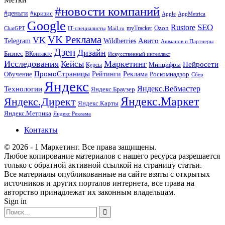
#новости компаний
#деньги
#кризис
Apple
AppMetrica
Google
SEO
Rustore
Ozon
myTracker
ChatGPT
IT-специалисты
Mail.ru
VK Реклама
VK
Wildberries
Авито
Telegram
Ашманов и Партнеры
Дзен
Дизайн
Бизнес
ВКонтакте
Искусственный интеллект
Исследования
Маркетинг
Кейсы
Нейросети
Минцифры
Курсы
ПромоСтраницы
Рейтинги
Реклама
Роскомнадзор
Обучение
Сбер
Яндекс
Технологии
Яндекс.Вебмастер
Яндекс.Браузер
Яндекс.Маркет
Яндекс.Директ
Яндекс.Карты
Яндекс.Метрика
Яндекс Реклама
Контакты
© 2026 - 1 Маркетинг. Все права защищены.
Любое копирование материалов с нашего ресурса разрешается
только с обратной активной ссылкой на страницу статьи.
Все материалы опубликованные на сайте взяты с открытых
источников и других порталов интернета, все права на
авторство принадлежат их законным владельцам.
Sign in