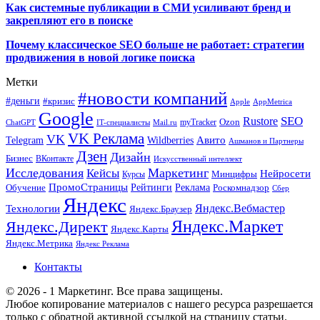
Как системные публикации в СМИ усиливают бренд и
закрепляют его в поиске
Почему классическое SEO больше не работает: стратегии
продвижения в новой логике поиска
Метки
#новости компаний
#деньги
#кризис
Apple
AppMetrica
Google
SEO
Rustore
Ozon
myTracker
ChatGPT
IT-специалисты
Mail.ru
VK Реклама
VK
Wildberries
Авито
Telegram
Ашманов и Партнеры
Дзен
Дизайн
Бизнес
ВКонтакте
Искусственный интеллект
Исследования
Маркетинг
Кейсы
Нейросети
Минцифры
Курсы
ПромоСтраницы
Рейтинги
Реклама
Роскомнадзор
Обучение
Сбер
Яндекс
Технологии
Яндекс.Вебмастер
Яндекс.Браузер
Яндекс.Маркет
Яндекс.Директ
Яндекс.Карты
Яндекс.Метрика
Яндекс Реклама
Контакты
© 2026 - 1 Маркетинг. Все права защищены.
Любое копирование материалов с нашего ресурса разрешается
только с обратной активной ссылкой на страницу статьи.