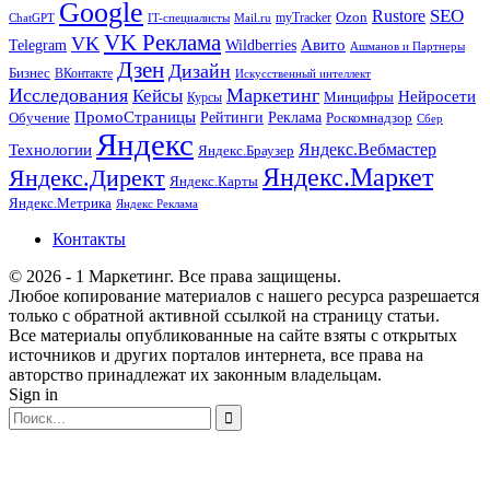
Google
SEO
Rustore
Ozon
myTracker
ChatGPT
IT-специалисты
Mail.ru
VK Реклама
VK
Wildberries
Авито
Telegram
Ашманов и Партнеры
Дзен
Дизайн
Бизнес
ВКонтакте
Искусственный интеллект
Исследования
Маркетинг
Кейсы
Нейросети
Минцифры
Курсы
ПромоСтраницы
Рейтинги
Реклама
Роскомнадзор
Обучение
Сбер
Яндекс
Технологии
Яндекс.Вебмастер
Яндекс.Браузер
Яндекс.Маркет
Яндекс.Директ
Яндекс.Карты
Яндекс.Метрика
Яндекс Реклама
Контакты
© 2026 - 1 Маркетинг. Все права защищены.
Любое копирование материалов с нашего ресурса разрешается
только с обратной активной ссылкой на страницу статьи.
Все материалы опубликованные на сайте взяты с открытых
источников и других порталов интернета, все права на
авторство принадлежат их законным владельцам.
Sign in