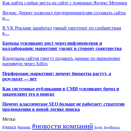
Как найти слабые места на сайте с помощью Яндекс Метрики
Яндекс Директ позволил предпринимателям создавать сайты
и…
В VK Рекламе заработал умный таргетинг по сообществам
в…
Бренды усиливают рост через инфлюенсеров и
коллаборации: маркетинг уходит в сторону соавторства
Владельцы сайтов смогут подавать данные по маркировке
напрямую через Adfox
Перформанс-маркетинг: почему бюджеты растут, а
результат — нет
Как системные публикации в СМИ усиливают бренд и
закрепляют его в поиске
Почему классическое SEO больше не работает: стратегии
продвижения в новой логике поиска
Метки
#новости компаний
#деньги
#кризис
Apple
AppMetrica