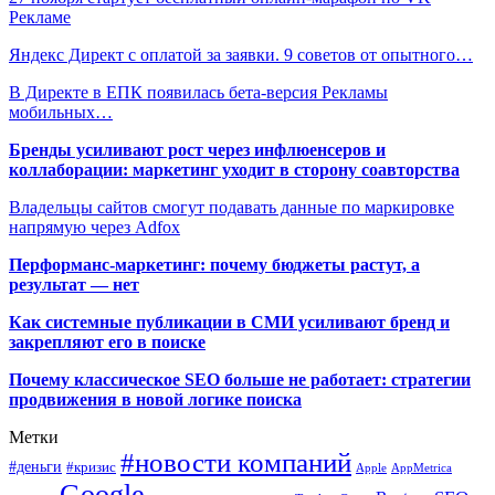
Рекламе
Яндекс Директ с оплатой за заявки. 9 советов от опытного…
В Директе в ЕПК появилась бета-версия Рекламы
мобильных…
Бренды усиливают рост через инфлюенсеров и
коллаборации: маркетинг уходит в сторону соавторства
Владельцы сайтов смогут подавать данные по маркировке
напрямую через Adfox
Перформанс-маркетинг: почему бюджеты растут, а
результат — нет
Как системные публикации в СМИ усиливают бренд и
закрепляют его в поиске
Почему классическое SEO больше не работает: стратегии
продвижения в новой логике поиска
Метки
#новости компаний
#деньги
#кризис
Apple
AppMetrica
Google