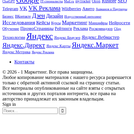
SEO
Rustore
Ozon
myTracker
ChatGPT
IT-специалисты
Mail.ru
VK Реклама
VK
Wildberries
Авито
Telegram
Ашманов и Партнеры
Дзен
Дизайн
Бизнес
ВКонтакте
Искусственный интеллект
Исследования
Маркетинг
Кейсы
Нейросети
Минцифры
Курсы
ПромоСтраницы
Рейтинги
Реклама
Роскомнадзор
Обучение
Сбер
Яндекс
Технологии
Яндекс.Вебмастер
Яндекс.Браузер
Яндекс.Маркет
Яндекс.Директ
Яндекс.Карты
Яндекс.Метрика
Яндекс Реклама
Контакты
© 2026 - 1 Маркетинг. Все права защищены.
Любое копирование материалов с нашего ресурса разрешается
только с обратной активной ссылкой на страницу статьи.
Все материалы опубликованные на сайте взяты с открытых
источников и других порталов интернета, все права на
авторство принадлежат их законным владельцам.
Sign in