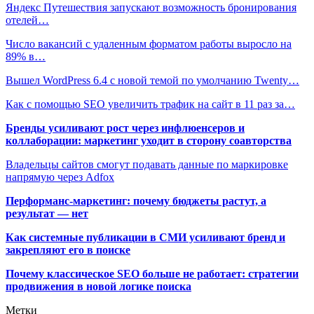
Яндекс Путешествия запускают возможность бронирования
отелей…
Число вакансий с удаленным форматом работы выросло на
89% в…
Вышел WordPress 6.4 с новой темой по умолчанию Twenty…
Как с помощью SEO увеличить трафик на сайт в 11 раз за…
Бренды усиливают рост через инфлюенсеров и
коллаборации: маркетинг уходит в сторону соавторства
Владельцы сайтов смогут подавать данные по маркировке
напрямую через Adfox
Перформанс-маркетинг: почему бюджеты растут, а
результат — нет
Как системные публикации в СМИ усиливают бренд и
закрепляют его в поиске
Почему классическое SEO больше не работает: стратегии
продвижения в новой логике поиска
Метки