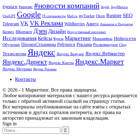
#новости компаний
#деньги
#кризис
Apple
AppMetrica
Google
SEO
Rustore
Ozon
myTracker
ChatGPT
IT-специалисты
Mail.ru
VK Реклама
VK
Wildberries
Авито
Telegram
Ашманов и Партнеры
Дзен
Дизайн
Бизнес
ВКонтакте
Искусственный интеллект
Исследования
Маркетинг
Кейсы
Нейросети
Минцифры
Курсы
ПромоСтраницы
Рейтинги
Реклама
Роскомнадзор
Обучение
Сбер
Яндекс
Технологии
Яндекс.Вебмастер
Яндекс.Браузер
Яндекс.Маркет
Яндекс.Директ
Яндекс.Карты
Яндекс.Метрика
Яндекс Реклама
Контакты
© 2026 - 1 Маркетинг. Все права защищены.
Любое копирование материалов с нашего ресурса разрешается
только с обратной активной ссылкой на страницу статьи.
Все материалы опубликованные на сайте взяты с открытых
источников и других порталов интернета, все права на
авторство принадлежат их законным владельцам.
Sign in