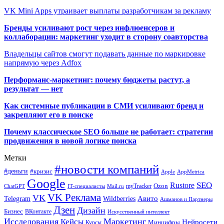
VK Mini Apps утраивает выплаты разработчикам за рекламу
Бренды усиливают рост через инфлюенсеров и
коллаборации: маркетинг уходит в сторону соавторства
Владельцы сайтов смогут подавать данные по маркировке
напрямую через Adfox
Перформанс-маркетинг: почему бюджеты растут, а
результат — нет
Как системные публикации в СМИ усиливают бренд и
закрепляют его в поиске
Почему классическое SEO больше не работает: стратегии
продвижения в новой логике поиска
Метки
#новости компаний
#деньги
#кризис
Apple
AppMetrica
Google
SEO
Rustore
Ozon
myTracker
ChatGPT
IT-специалисты
Mail.ru
VK Реклама
VK
Wildberries
Авито
Telegram
Ашманов и Партнеры
Дзен
Дизайн
Бизнес
ВКонтакте
Искусственный интеллект
Исследования
Маркетинг
Кейсы
Нейросети
Минцифры
Курсы