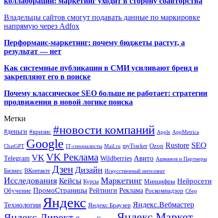
коллаборации: маркетинг уходит в сторону соавторства
Владельцы сайтов смогут подавать данные по маркировке
напрямую через Adfox
Перформанс-маркетинг: почему бюджеты растут, а
результат — нет
Как системные публикации в СМИ усиливают бренд и
закрепляют его в поиске
Почему классическое SEO больше не работает: стратегии
продвижения в новой логике поиска
Метки
#новости компаний
#деньги
#кризис
Apple
AppMetrica
Google
SEO
Rustore
Ozon
myTracker
ChatGPT
IT-специалисты
Mail.ru
VK Реклама
VK
Wildberries
Авито
Telegram
Ашманов и Партнеры
Дзен
Дизайн
Бизнес
ВКонтакте
Искусственный интеллект
Исследования
Маркетинг
Кейсы
Нейросети
Минцифры
Курсы
ПромоСтраницы
Рейтинги
Реклама
Роскомнадзор
Обучение
Сбер
Яндекс
Технологии
Яндекс.Вебмастер
Яндекс.Браузер
Яндекс.Маркет
Яндекс.Директ