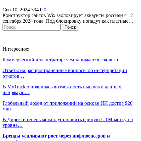
Сен 10, 2024
394
0
0
Конструктор сайтов Wix заблокирует аккаунты россиян с 12
сентября 2024 года. Под блокировку попадут как платные…
Интересное:
Коммерческий иллюстратор: чем занимается, сколько…
Ответы на распространенные вопросы об интерпретации
отчетов…
В MyTracker появилась возможность выгрузки данных
напрямую…
Глобальный доход от приложений на основе ИИ достиг $20
млн
В Директе теперь можно установить единую UTM-метку на
уровне…
Бренды усиливают рост через инфлюенсеров и