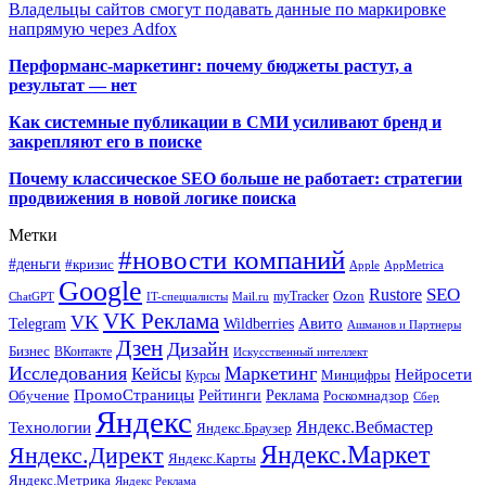
Владельцы сайтов смогут подавать данные по маркировке
напрямую через Adfox
Перформанс-маркетинг: почему бюджеты растут, а
результат — нет
Как системные публикации в СМИ усиливают бренд и
закрепляют его в поиске
Почему классическое SEO больше не работает: стратегии
продвижения в новой логике поиска
Метки
#новости компаний
#деньги
#кризис
Apple
AppMetrica
Google
SEO
Rustore
Ozon
myTracker
ChatGPT
IT-специалисты
Mail.ru
VK Реклама
VK
Wildberries
Авито
Telegram
Ашманов и Партнеры
Дзен
Дизайн
Бизнес
ВКонтакте
Искусственный интеллект
Исследования
Маркетинг
Кейсы
Нейросети
Минцифры
Курсы
ПромоСтраницы
Рейтинги
Реклама
Роскомнадзор
Обучение
Сбер
Яндекс
Технологии
Яндекс.Вебмастер
Яндекс.Браузер
Яндекс.Маркет
Яндекс.Директ
Яндекс.Карты
Яндекс.Метрика
Яндекс Реклама