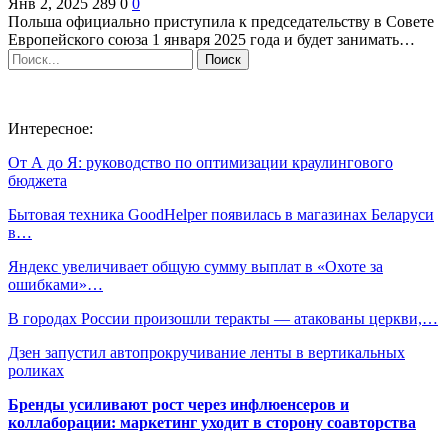
Янв 2, 2025
289
0
0
Польша официально приступила к председательству в Совете
Европейского союза 1 января 2025 года и будет занимать…
Интересное:
От А до Я: руководство по оптимизации краулингового
бюджета
Бытовая техника GoodHelper появилась в магазинах Беларуси
в…
Яндекс увеличивает общую сумму выплат в «Охоте за
ошибками»…
В городах России произошли теракты — атакованы церкви,…
Дзен запустил автопрокручивание ленты в вертикальных
роликах
Бренды усиливают рост через инфлюенсеров и
коллаборации: маркетинг уходит в сторону соавторства