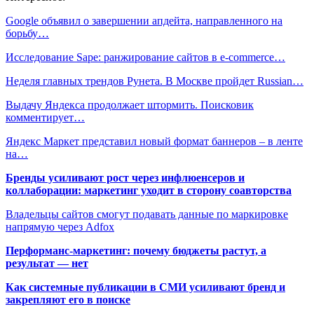
Google объявил о завершении апдейта, направленного на
борьбу…
Исследование Sape: ранжирование сайтов в e-commerce…
Неделя главных трендов Рунета. В Москве пройдет Russian…
Выдачу Яндекса продолжает штормить. Поисковик
комментирует…
Яндекс Маркет представил новый формат баннеров – в ленте
на…
Бренды усиливают рост через инфлюенсеров и
коллаборации: маркетинг уходит в сторону соавторства
Владельцы сайтов смогут подавать данные по маркировке
напрямую через Adfox
Перформанс-маркетинг: почему бюджеты растут, а
результат — нет
Как системные публикации в СМИ усиливают бренд и
закрепляют его в поиске