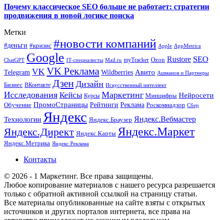
Почему классическое SEO больше не работает: стратегии
продвижения в новой логике поиска
Метки
#новости компаний
#деньги
#кризис
Apple
AppMetrica
Google
SEO
Rustore
Ozon
myTracker
ChatGPT
IT-специалисты
Mail.ru
VK Реклама
VK
Wildberries
Авито
Telegram
Ашманов и Партнеры
Дзен
Дизайн
Бизнес
ВКонтакте
Искусственный интеллект
Исследования
Маркетинг
Кейсы
Нейросети
Минцифры
Курсы
ПромоСтраницы
Рейтинги
Реклама
Роскомнадзор
Обучение
Сбер
Яндекс
Технологии
Яндекс.Вебмастер
Яндекс.Браузер
Яндекс.Маркет
Яндекс.Директ
Яндекс.Карты
Яндекс.Метрика
Яндекс Реклама
Контакты
© 2026 - 1 Маркетинг. Все права защищены.
Любое копирование материалов с нашего ресурса разрешается
только с обратной активной ссылкой на страницу статьи.
Все материалы опубликованные на сайте взяты с открытых
источников и других порталов интернета, все права на