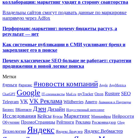
коллаборации: маркетинг уходит в сторону соавторства
Владельцы сайтов смогут подавать данные по маркировке
напрямую через Adfox
Перформанс-маркетинг: почему бюджеты растут, а
результат — нет
Как системные публикации в СМИ усиливают бренд и
закрепляют его в поиске
Почему классическое SEO больше не работает: стратегии
продвижения в новой логике поиска
Метки
#новости компаний
#деньги
#кризис
Apple
AppMetrica
Google
SEO
Rustore
Ozon
myTracker
ChatGPT
IT-специалисты
Mail.ru
VK Реклама
VK
Wildberries
Авито
Telegram
Ашманов и Партнеры
Дзен
Дизайн
Бизнес
ВКонтакте
Искусственный интеллект
Исследования
Маркетинг
Кейсы
Нейросети
Минцифры
Курсы
ПромоСтраницы
Рейтинги
Реклама
Роскомнадзор
Обучение
Сбер
Яндекс
Технологии
Яндекс.Вебмастер
Яндекс.Браузер