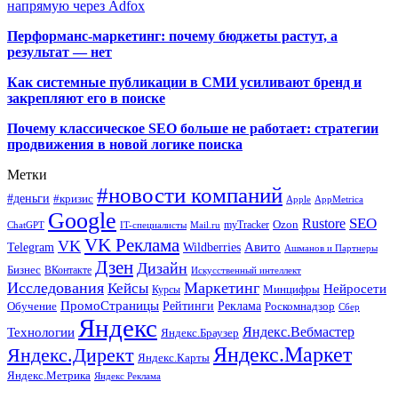
напрямую через Adfox
Перформанс-маркетинг: почему бюджеты растут, а
результат — нет
Как системные публикации в СМИ усиливают бренд и
закрепляют его в поиске
Почему классическое SEO больше не работает: стратегии
продвижения в новой логике поиска
Метки
#новости компаний
#деньги
#кризис
Apple
AppMetrica
Google
SEO
Rustore
Ozon
myTracker
ChatGPT
IT-специалисты
Mail.ru
VK Реклама
VK
Wildberries
Авито
Telegram
Ашманов и Партнеры
Дзен
Дизайн
Бизнес
ВКонтакте
Искусственный интеллект
Исследования
Маркетинг
Кейсы
Нейросети
Минцифры
Курсы
ПромоСтраницы
Рейтинги
Реклама
Роскомнадзор
Обучение
Сбер
Яндекс
Технологии
Яндекс.Вебмастер
Яндекс.Браузер
Яндекс.Маркет
Яндекс.Директ
Яндекс.Карты
Яндекс.Метрика
Яндекс Реклама