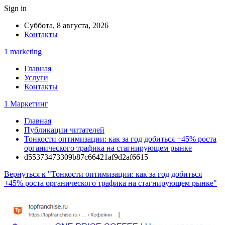
Sign in
Суббота, 8 августа, 2026
Контакты
1 marketing
Главная
Услуги
Контакты
1 Маркетинг
Главная
Публикации читателей
Тонкости оптимизации: как за год добиться +45% роста
органического трафика на стагнирующем рынке
d55373473309b87c66421af9d2af6615
Вернуться к "Тонкости оптимизации: как за год добиться
+45% роста органического трафика на стагнирующем рынке"