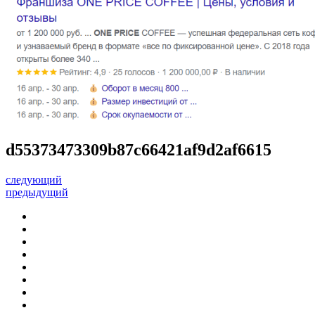
d55373473309b87c66421af9d2af6615
следующий
предыдущий