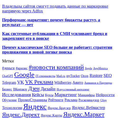
Владельцы сайтов смогут подавать данные по маркировке
напрямую через Adfox
Перформанс-маркетинг: почему бюджеты растут, а
результат — нет
Как системные публикации в СМИ усиливают бренд и
закрепляют его в поиске
Почему классическое SEO больше не работает: стратегии
продвижения в новой логике поиска
Метки
#новости компаний
#деньги
#кризис
Apple
AppMetrica
Google
SEO
Rustore
Ozon
myTracker
ChatGPT
IT-специалисты
Mail.ru
VK Реклама
VK
Wildberries
Авито
Telegram
Ашманов и Партнеры
Дзен
Дизайн
Бизнес
ВКонтакте
Искусственный интеллект
Исследования
Маркетинг
Кейсы
Нейросети
Минцифры
Курсы
ПромоСтраницы
Рейтинги
Реклама
Роскомнадзор
Обучение
Сбер
Яндекс
Технологии
Яндекс.Вебмастер
Яндекс.Браузер
Яндекс.Маркет
Яндекс.Директ
Яндекс.Карты