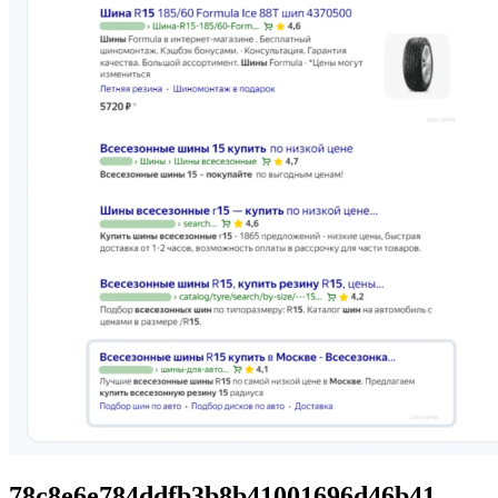
78c8e6e784ddfb3b8b41001696d46b41