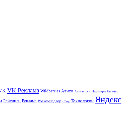
VK Реклама
VK
Wildberries
Авито
Бизнес
Ашманов и Партнеры
Яндекс
ы
Технологии
Рейтинги
Реклама
Роскомнадзор
Сбер