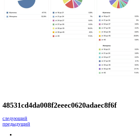
48531cd4da008f2eeec0620adaec8f6f
следующий
предыдущий