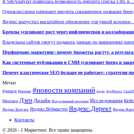
В SiteAnalyzer появилась возможность импорта списка URL в
Одноклассники начинают вводить сокращенное название брен
Яндекс выпустил масштабное обновление для умной колонки
Бренды усиливают рост через инфлюенсеров и коллаборации
Владельцы сайтов смогут подавать данные по маркировке нап
Перформанс-маркетинг: почему бюджеты растут, а результа
Как системные публикации в СМИ усиливают бренд и закре
Почему классическое SEO больше не работает: стратегии п
Метки
#новости компаний
#деньги
#кризис
Apple
AppMetrica
ChatG
Дзен
Дизайн
Исследования
Кей
ВКонтакте
Искусственный интеллект
Яндекс.Директ
Яндекс.Вебмастер
Яндекс.Браузер
Яндекс.Кар
Контакты
© 2026 - 1 Маркетинг. Все права защищены.