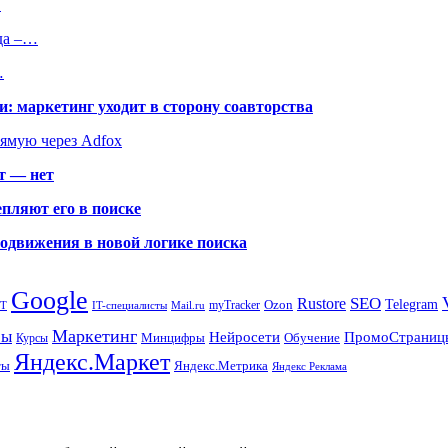
…
да –…
…
: маркетинг уходит в сторону соавторства
рямую через Adfox
т — нет
пляют его в поиске
родвижения в новой логике поиска
Google
SEO
Rustore
Ozon
Telegram
myTracker
PT
IT-специалисты
Mail.ru
Маркетинг
сы
ПромоСтраниц
Нейросети
Минцифры
Обучение
Курсы
Яндекс.Маркет
Яндекс.Метрика
ты
Яндекс Реклама