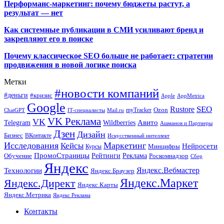
Перформанс-маркетинг: почему бюджеты растут, а
результат — нет
Как системные публикации в СМИ усиливают бренд и
закрепляют его в поиске
Почему классическое SEO больше не работает: стратегии
продвижения в новой логике поиска
Метки
#новости компаний
#деньги
#кризис
Apple
AppMetrica
Google
SEO
Rustore
Ozon
myTracker
ChatGPT
IT-специалисты
Mail.ru
VK Реклама
VK
Wildberries
Авито
Telegram
Ашманов и Партнеры
Дзен
Дизайн
Бизнес
ВКонтакте
Искусственный интеллект
Исследования
Маркетинг
Кейсы
Нейросети
Минцифры
Курсы
ПромоСтраницы
Рейтинги
Реклама
Роскомнадзор
Обучение
Сбер
Яндекс
Технологии
Яндекс.Вебмастер
Яндекс.Браузер
Яндекс.Маркет
Яндекс.Директ
Яндекс.Карты
Яндекс.Метрика
Яндекс Реклама
Контакты