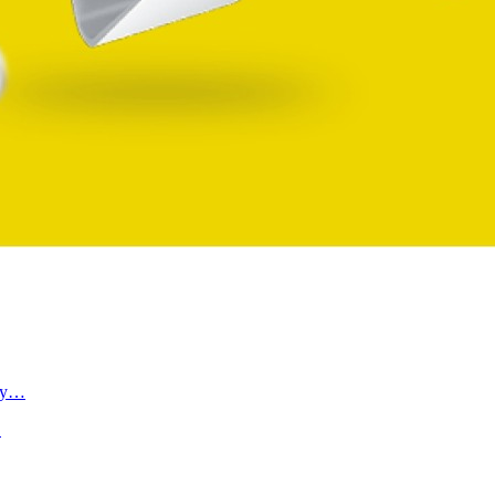
ку…
…