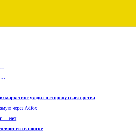
ь…
на…
: маркетинг уходит в сторону соавторства
рямую через Adfox
т — нет
пляют его в поиске