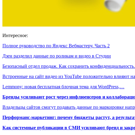
Интересное:
Полное руководство по Яндекс Вебмастеру. Часть 2
Дзен разделил данные по роликам и видео в Студии
Безопасный отдел продаж. Как сохранить конфиденциальност
Встроенные на сайт видео из YouTube положительно влияют 
Lemmony: новая бесплатная блочная тема для WordPress,…
Бренды усиливают рост через инфлюенсеров и коллаборации
Владельцы сайтов смогут подавать данные по маркировке нап
Перформанс-маркетинг: почему бюджеты растут, а результа
Как системные публикации в СМИ усиливают бренд и закре