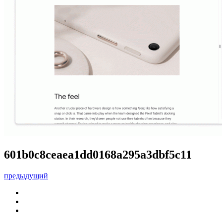
601b0c8ceaea1dd0168a295a3dbf5c11
предыдущий