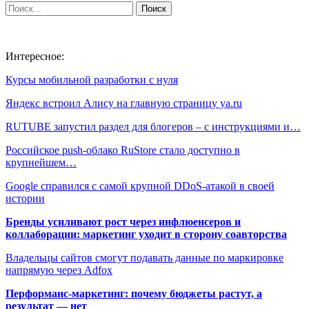
Интересное:
Курсы мобильной разработки с нуля
Яндекс встроил Алису на главную страницу ya.ru
RUTUBE запустил раздел для блогеров – с инструкциями и…
Российское push-облако RuStore стало доступно в
крупнейшем…
Google справился с самой крупной DDoS-атакой в своей
истории
Бренды усиливают рост через инфлюенсеров и
коллаборации: маркетинг уходит в сторону соавторства
Владельцы сайтов смогут подавать данные по маркировке
напрямую через Adfox
Перформанс-маркетинг: почему бюджеты растут, а
результат — нет