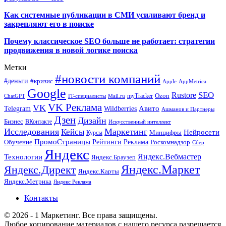
Как системные публикации в СМИ усиливают бренд и
закрепляют его в поиске
Почему классическое SEO больше не работает: стратегии
продвижения в новой логике поиска
Метки
#новости компаний
#деньги
#кризис
Apple
AppMetrica
Google
SEO
Rustore
Ozon
myTracker
ChatGPT
IT-специалисты
Mail.ru
VK Реклама
VK
Wildberries
Авито
Telegram
Ашманов и Партнеры
Дзен
Дизайн
Бизнес
ВКонтакте
Искусственный интеллект
Исследования
Маркетинг
Кейсы
Нейросети
Минцифры
Курсы
ПромоСтраницы
Рейтинги
Реклама
Роскомнадзор
Обучение
Сбер
Яндекс
Технологии
Яндекс.Вебмастер
Яндекс.Браузер
Яндекс.Маркет
Яндекс.Директ
Яндекс.Карты
Яндекс.Метрика
Яндекс Реклама
Контакты
© 2026 - 1 Маркетинг. Все права защищены.
Любое копирование материалов с нашего ресурса разрешается