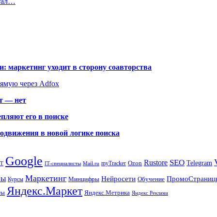
ртал…
: маркетинг уходит в сторону соавторства
рямую через Adfox
т — нет
пляют его в поиске
родвижения в новой логике поиска
Google
SEO
Rustore
Ozon
Telegram
myTracker
PT
IT-специалисты
Mail.ru
Маркетинг
сы
ПромоСтраниц
Нейросети
Минцифры
Обучение
Курсы
Яндекс.Маркет
Яндекс.Метрика
ты
Яндекс Реклама