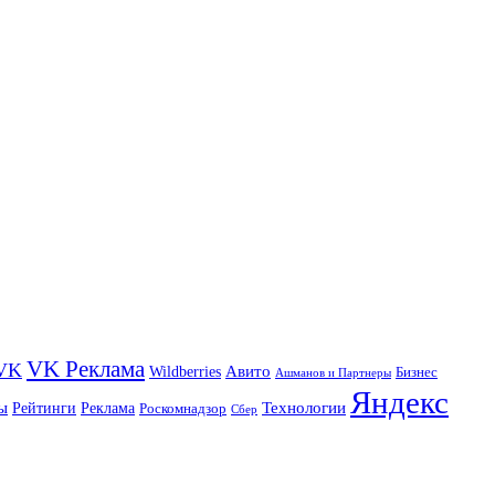
VK Реклама
VK
Wildberries
Авито
Бизнес
Ашманов и Партнеры
Яндекс
ы
Технологии
Рейтинги
Реклама
Роскомнадзор
Сбер