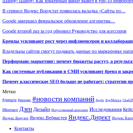
Шайбу! Шайбу! Как хоккейный фанат вывел в топ-10 инфопо
В сервисе Яндекс Вордстат появилась вкладка «Сайты по…
Google завершил февральское обновление алгоритма…
Google второй раз за год обновил Руководство для асессоров
Бренды усиливают рост через инфлюенсеров и коллаборации
Владельцы сайтов смогут подавать данные по маркировке нап
Перформанс-маркетинг: почему бюджеты растут, а результа
Как системные публикации в СМИ усиливают бренд и закре
Почему классическое SEO больше не работает: стратегии п
Метки
#новости компаний
#деньги
#кризис
Apple
AppMetrica
ChatG
Дзен
Дизайн
Исследования
Кей
ВКонтакте
Искусственный интеллект
Яндекс.Директ
Яндекс.Вебмастер
Яндекс.Браузер
Яндекс.Кар
Контакты