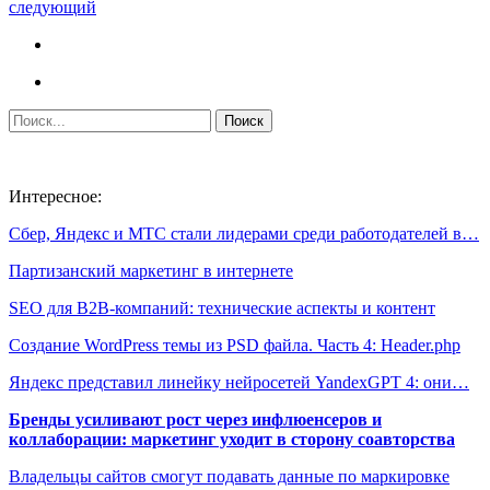
следующий
Интересное:
Сбер, Яндекс и МТС стали лидерами среди работодателей в…
Партизанский маркетинг в интернете
SEO для B2B-компаний: технические аспекты и контент
Создание WordPress темы из PSD файла. Часть 4: Header.php
Яндекс представил линейку нейросетей YandexGPT 4: они…
Бренды усиливают рост через инфлюенсеров и
коллаборации: маркетинг уходит в сторону соавторства
Владельцы сайтов смогут подавать данные по маркировке