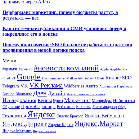
напрямую через Adfox
Перформанс-маркетинг: почему бюджеты растут, а
результат — нет
Как системные публикации в СМИ усиливают бренд и
закрепляют его в поиске
Почему классическое SEO больше не работает: стратегии
продвижения в новой логике поиска
Метки
#новости компаний
#деньги
#кризис
Apple
AppMetrica
Google
SEO
Rustore
Ozon
myTracker
ChatGPT
IT-специалисты
Mail.ru
VK Реклама
VK
Wildberries
Авито
Telegram
Ашманов и Партнеры
Дзен
Дизайн
Бизнес
ВКонтакте
Искусственный интеллект
Исследования
Маркетинг
Кейсы
Нейросети
Минцифры
Курсы
ПромоСтраницы
Рейтинги
Реклама
Роскомнадзор
Обучение
Сбер
Яндекс
Технологии
Яндекс.Вебмастер
Яндекс.Браузер
Яндекс.Маркет
Яндекс.Директ
Яндекс.Карты
Яндекс.Метрика
Яндекс Реклама